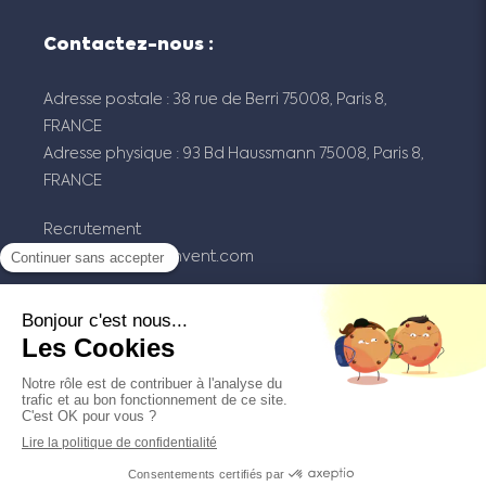
Contactez-nous :
Adresse postale : 38 rue de Berri 75008, Paris 8,
FRANCE
Adresse physique : 93 Bd Haussmann 75008, Paris 8,
FRANCE
Recrutement
contact@maex-invent.com
Commercial & administratif
david.dumery@maex-invent.com
Plan du site
Mentions légales